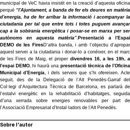
municipal de VeC havia insistit en la creació d’aquesta oficina
perquè
“l’Ajuntament, a banda de fer els deures en matèria
d’energia, ha de fer arribar la informació i acompanyar la
ciutadania per tal que entre tots i totes puguem avançar
cap a la sobirania energètica i posar-se en marxa per ser
autònoms en aquesta matèria”
.
Presentació a l’Espai
DEMO de les Fires
D’altra banda, i amb l’objectiu d’apropar
aquest servei a la ciutadania i donar-lo a conèixer, en el marc
de les Fires de Maig, el proper
divendres 16, a les 19h, a
l’espai DEMO
, hi haurà una
presentació tècnica de l’Oficina
Municipal d’Energia
, i dels serveis que s’hi ofereixen. Acte
seguit, des de la Delegació de l’Alt Penedès-Garraf del
Col·legi d’Arquitectura Tècnica de Barcelona, es parlarà de
l’estalvi energètic en la rehabilitació d’habitatges, seguida
d’una xerrada sobre energies renovables per part de
l’Associació Empresarial d'Instal·ladors de l'Alt Penedès.
Sobre l'autor