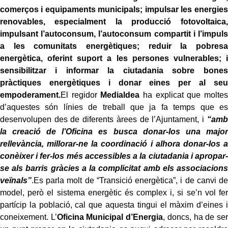
comerços i equipaments municipals; impulsar les energies
renovables, especialment la producció fotovoltaica,
impulsant l’autoconsum, l’autoconsum compartit i l’impuls
a les comunitats energètiques; reduir la pobresa
energètica, oferint suport a les persones vulnerables; i
sensibilitzar i informar la ciutadania sobre bones
pràctiques energètiques i donar eines per al seu
empoderament.
El regidor
Medialdea
ha explicat que moltes
d’aquestes són línies de treball que ja fa temps que es
desenvolupen des de diferents àrees de l’Ajuntament, i
“amb
la creació de l’Oficina es busca donar-los una major
rellevància, millorar-ne la coordinació i alhora donar-los a
conèixer i fer-los més accessibles a la ciutadania i apropar-
se als barris gràcies a la complicitat amb els associacions
veïnals”
.Es parla molt de “Transició energètica”, i de canvi de
model, però el sistema energètic és complex i, si se’n vol fer
partícip la població, cal que aquesta tingui el màxim d’eines i
coneixement. L’
Oficina Municipal d’Energia
, doncs, ha de ser