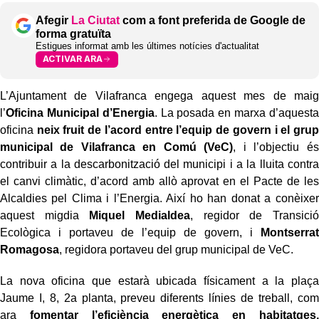
Afegir
La Ciutat
com a font preferida de Google de
forma gratuïta
Estigues informat amb les últimes notícies d'actualitat
ACTIVAR ARA
L’Ajuntament de Vilafranca engega aquest mes de maig
l’
Oficina Municipal d’Energia
. La posada en marxa d’aquesta
oficina
neix fruit de l’acord entre l’equip de govern i el grup
municipal de Vilafranca en Comú (VeC)
, i l’objectiu és
contribuir a la descarbonització del municipi i a la lluita contra
el canvi climàtic, d’acord amb allò aprovat en el Pacte de les
Alcaldies pel Clima i l’Energia. Així ho han donat a conèixer
aquest migdia
Miquel Medialdea
, regidor de Transició
Ecològica i portaveu de l’equip de govern, i
Montserrat
Romagosa
, regidora portaveu del grup municipal de VeC.
La nova oficina que estarà ubicada físicament a la plaça
Jaume I, 8, 2a planta, preveu diferents línies de treball, com
ara
fomentar l’eficiència energètica en habitatges,