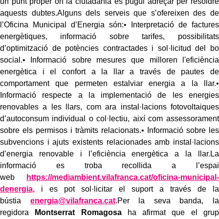
un punt proper on la ciutadania es pugui adreçar per resoldre
aquests dubtes.Alguns dels serveis que s’ofereixen des de
l’Oficina Municipal d’Energia són:• Interpretació de factures
energètiques, informació sobre tarifes, possibilitats
d’optimització de potències contractades i sol·licitud del bo
social.• Informació sobre mesures que milloren l'eficiència
energètica i el confort a la llar a través de pautes de
comportament que permeten estalviar energia a la llar.•
Informació respecte a la implementació de les energies
renovables a les llars, com ara instal·lacions fotovoltaiques
d’autoconsum individual o col·lectiu, així com assessorament
sobre els permisos i tràmits relacionats.• Informació sobre les
subvencions i ajuts existents relacionades amb instal·lacions
d’energia renovable i l’eficiència energètica a la llar.La
informació es troba recollida a l’espai
web
https://mediambient.vilafranca.cat/oficina-municipal-
denergia
, i es pot sol·licitar el suport a través de la
bústia
energia@vilafranca.cat
.Per la seva banda, la
regidora
Montserrat Romagosa
ha afirmat que el grup