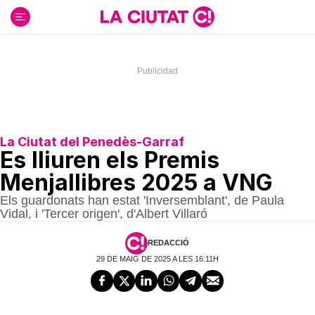
Ir
al
contenido
La Ciutat del Penedès-Garraf
Es lliuren els Premis
Menjallibres 2025 a VNG
Els guardonats han estat 'Inversemblant', de Paula
Vidal, i 'Tercer origen', d'Albert Villaró
REDACCIÓ
29 DE MAIG DE 2025 A LES 16:11H