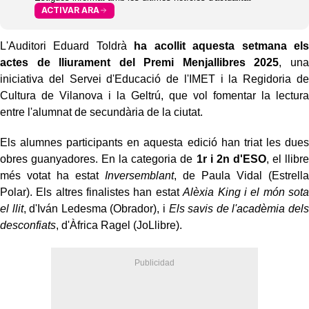
ACTIVAR ARA
L'Auditori Eduard Toldrà
ha acollit aquesta setmana els
actes de lliurament del Premi Menjallibres 2025
, una
iniciativa del Servei d'Educació de l'IMET i la Regidoria de
Cultura de Vilanova i la Geltrú, que vol fomentar la lectura
entre l'alumnat de secundària de la ciutat.
Els alumnes participants en aquesta edició han triat les dues
obres guanyadores. En la categoria de
1r i 2n d'ESO
, el llibre
més votat ha estat
Inversemblant
, de Paula Vidal (Estrella
Polar). Els altres finalistes han estat
Alèxia King i el món sota
el llit
, d'Iván Ledesma (Obrador), i
Els savis de l'acadèmia dels
desconfiats
, d'Àfrica Ragel (JoLlibre).