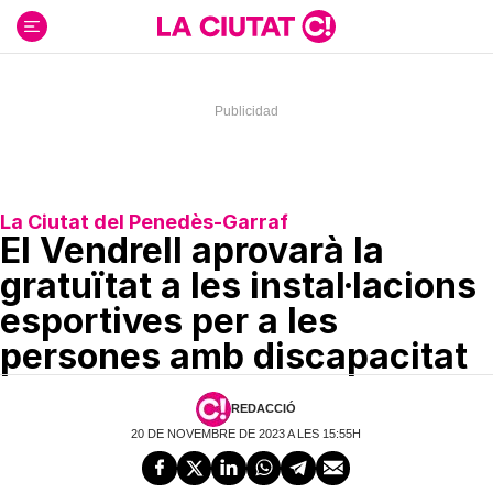
Ir
al
contenido
La Ciutat del Penedès-Garraf
El Vendrell aprovarà la
gratuïtat a les instal·lacions
esportives per a les
persones amb discapacitat
REDACCIÓ
20 DE NOVEMBRE DE 2023 A LES 15:55H