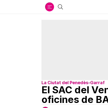
Ir
Cercar
al
contenido
La Ciutat del Penedès-Garraf
El SAC del Ven
oficines de B