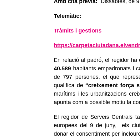
Amb cita prèvia:
Dissabtes, de 9 
Telemàtic:
Tràmits i gestions
https://carpetaciutadana.
elvendr
En relació al padró, el regidor ha
40.589
habitants empadronats i 
de 797 persones, el que represe
qualifica de
“creixement força s
marítims i les urbanitzacions crei
apunta com a possible motiu la c
o
El regidor de Serveis Centrals t
europees del 9 de juny, els
ci
donar el consentiment per incloure