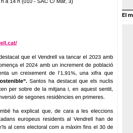
h a 14 h (010 - SAC C/ Mar, 3)
El m
ell.cat/
 destacat que el Vendrell va tancar el 2023 amb
comença el 2024 amb un increment de població
nta un creixement de l’1,91%, una xifra que
ostenible”.
Santos ha destacat que els nuclis
xen per sobre de la mitjana i, en aquest sentit,
nversió de segones residències en primeres.
ambé ha explicat que, de cara a les eleccions
utadans europeus residents al Vendrell han de
’ls al cens electoral
com a màxim fins el
30 de