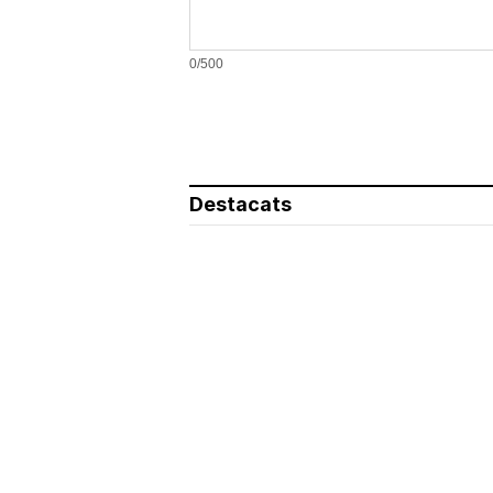
0/500
Destacats