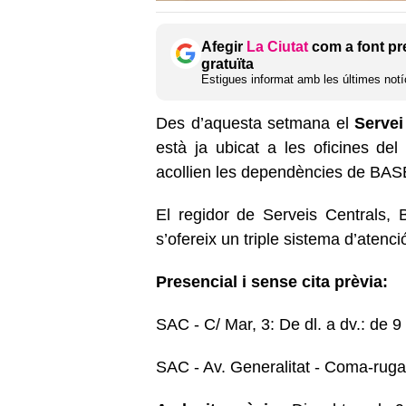
Afegir
La Ciutat
com a font pr
gratuïta
Estigues informat amb les últimes notíc
Des d’aquesta setmana el
Servei
està ja ubicat a les oficines de
acollien les dependències de BASE
El regidor de Serveis Centrals,
s’ofereix un triple sistema d’atenci
Presencial i sense cita prèvia:
SAC - C/ Mar, 3: De dl. a dv.: de 9 
SAC - Av. Generalitat - Coma-ruga: