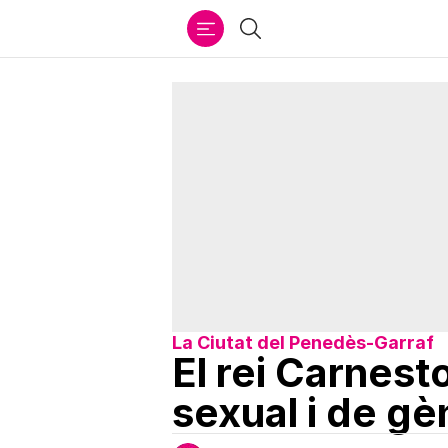
Ir
Cercar
al
contenido
La Ciutat del Penedès-Garraf
El rei Carnesto
sexual i de gè