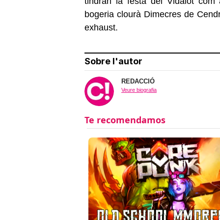
tindran la festa del Vidalot com
bogeria clourà Dimecres de Cendra
exhaust.
Sobre l'autor
REDACCIÓ
Veure biografia