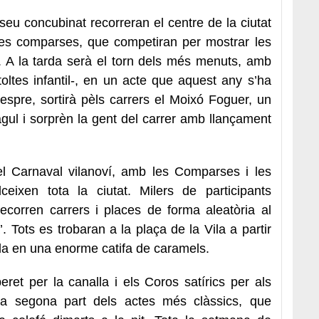
 seu concubinat recorreran el centre de la ciutat
les comparses, que competiran per mostrar les
es. A la tarda serà el torn dels més menuts, amb
oltes infantil-, en un acte que aquest any s’ha
espre, sortirà pèls carrers el Moixó Foguer, un
ul i sorprèn la gent del carrer amb llançament
el Carnaval vilanoví, amb les Comparses i les
eixen tota la ciutat. Milers de participants
recorren carrers i places de forma aleatòria al
’. Tots es trobaran a la plaça de la Vila a partir
ida en una enorme catifa de caramels.
eret per la canalla i els Coros satírics per als
a segona part dels actes més clàssics, que