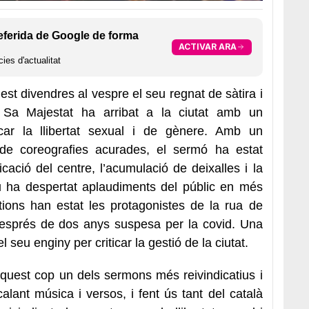
eferida de Google de forma
ACTIVAR ARA
ies d'actualitat
est divendres al vespre el seu regnat de sàtira i
. Sa Majestat ha arribat a la ciutat amb un
dicar la llibertat sexual i de gènere. Amb un
de coreografies acurades, el sermó ha estat
icació del centre, l’acumulació de deixalles i la
xou ha despertat aplaudiments del públic en més
ions han estat les protagonistes de la rua de
després de dos anys suspesa per la covid. Una
seu enginy per criticar la gestió de la ciutat.
aquest cop un dels sermons més reivindicatius i
alant música i versos, i fent ús tant del català