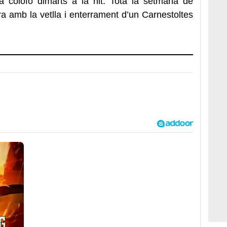
 a colofó dimarts a la nit. Tota la setmana de
 amb la vetlla i enterrament d’un Carnestoltes