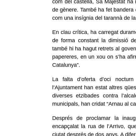
com del castellà, Sa Majestat ha re
de gènere. També ha fet bandera de
com una insígnia del tarannà de la 
En clau crítica, ha carregat duram
de forma constant la dimissió de
també hi ha hagut retrets al gover
papereres, en un xou on s’ha afir
Catalunya”.
La falta d’oferta d’oci nocturn
l’Ajuntament han estat altres qü
diverses etzibades contra l’alc
municipals, han cridat “Arnau al ca
Després de proclamar la inaugu
encapçalat la rua de l’Arrivo, qu
ciutat després de dos anys. A difer