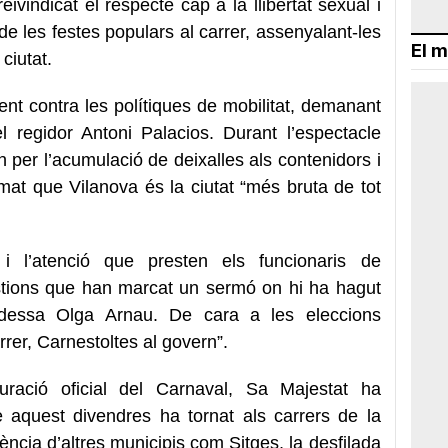
ivindicat el respecte cap a la llibertat sexual i
 les festes populars al carrer, assenyalant-les
El m
ciutat.
ent contra les polítiques de mobilitat, demanant
l regidor Antoni Palacios. Durant l’espectacle
n per l’acumulació de deixalles als contenidors i
mat que Vilanova és la ciutat “més bruta de tot
 i l’atenció que presten els funcionaris de
estions que han marcat un sermó on hi ha hagut
aldessa Olga Arnau. De cara a les eleccions
rrer, Carnestoltes al govern”.
ració oficial del Carnaval, Sa Majestat ha
e aquest divendres ha tornat als carrers de la
ència d’altres municipis com Sitges, la desfilada