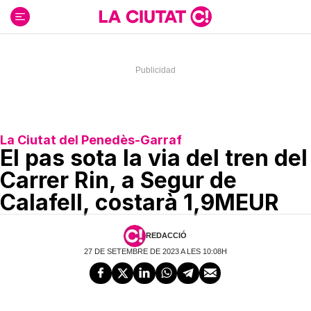
Ir
al
contenido
La Ciutat del Penedès-Garraf
El pas sota la via del tren del
Carrer Rin, a Segur de
Calafell, costarà 1,9MEUR
REDACCIÓ
27 DE SETEMBRE DE 2023 A LES 10:08H