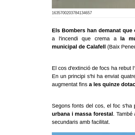
1635700203784134657
Els Bombers han demanat que e
a l'incendi que crema a
la m
municipal de Calafell
(Baix Pene
El cos d'extinció de focs ha rebut l
En un principi s'hi ha enviat quat
augmentat fins
a les quinze dota
Segons fonts del cos, el foc s'ha 
urbana i massa forestal
. També a
secundaris amb facilitat.