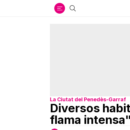
Ir
Cercar
al
contenido
La Ciutat del Penedès-Garraf
Diversos habit
flama intensa"