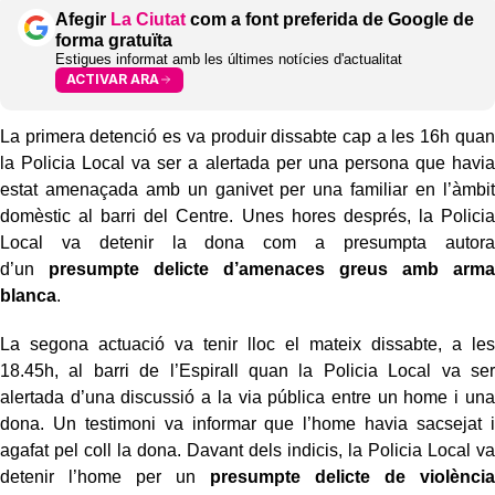
Afegir
La Ciutat
com a font preferida de Google de
forma gratuïta
Estigues informat amb les últimes notícies d'actualitat
ACTIVAR ARA
La primera detenció es va produir dissabte cap a les 16h quan
la Policia Local va ser a alertada per una persona que havia
estat amenaçada amb un ganivet per una familiar en l’àmbit
domèstic al barri del Centre. Unes hores després, la Policia
Local va detenir la dona com a presumpta autora
d’un
presumpte delicte d’amenaces greus amb arma
blanca
.
La segona actuació va tenir lloc el mateix dissabte, a les
18.45h, al barri de l’Espirall quan la Policia Local va ser
alertada d’una discussió a la via pública entre un home i una
dona. Un testimoni va informar que l’home havia sacsejat i
agafat pel coll la dona. Davant dels indicis, la Policia Local va
detenir l’home per un
presumpte delicte de violència