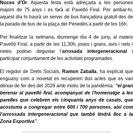
Noces d’Or
. Aquesta festa està adreçada a les persones
majors de 75 anys i es farà al Pavelló Firal. Per arribar-hi,
aquest dia hi haurà un servei de bus llançadora gratuït des de
la parada de bus de la plaça del Penedès a partir de les 16h.
Per finalitzar la setmana, diumenge dia 4 de juny, al mateix
Pavelló Firal, a partir de les 11,30h, joves i grans, avis i nets i
netes podran degustar l’
arrosada intergeneracional
i
participar conjuntament de les activitats programades.
El regidor de Drets Socials,
Ramon Zaballa
, ha explicat que
enguany com a novetat es recuperen dos actes que es van
deixar de fer des del 2029 amb motiu de la pandèmia:
“el gran
berenar al pavelló firal, acompanyat de l’homenatge a les
parelles que celebren els cinquanta anys de casats, que
acostuma a congregar entre 600 i 700 persones, així com
l’arrossada intergeneracional que també tindrà lloc a la
Zona Esportiva”
.