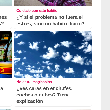
Cuidado con este hábito
nes
¿Y si el problema no fuera el
s?
estrés, sino un hábito diario?
No es tu imaginación
ra
¿Ves caras en enchufes,
coches o nubes? Tiene
explicación