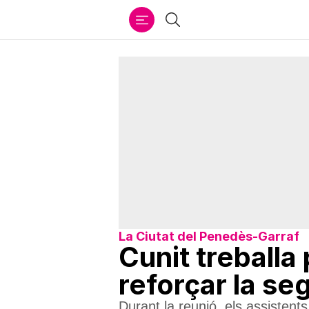
Ir
Cercar
al
contenido
La Ciutat del Penedès-Garraf
Cunit treballa 
reforçar la se
Durant la reunió, els assistent