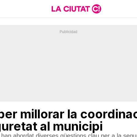
per millorar la coordinaci
guretat al municipi
s han abordat diverses qüestions clau per a la segu