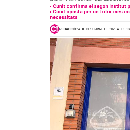
Cunit confirma el segon institut 
Cunit aposta per un futur més col
necessitats
REDACCIÓ
24 DE DESEMBRE DE 2025 A LES 13