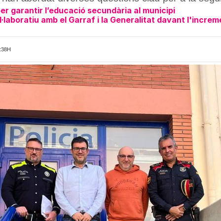
per garantir l’educació secundària al municipi
·laboratiu amb el Garraf i la Generalitat davant l'increm
:38H