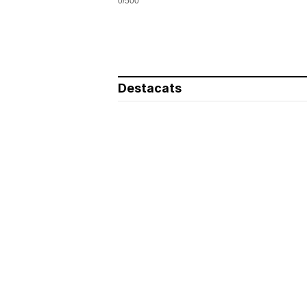
0/500
Destacats