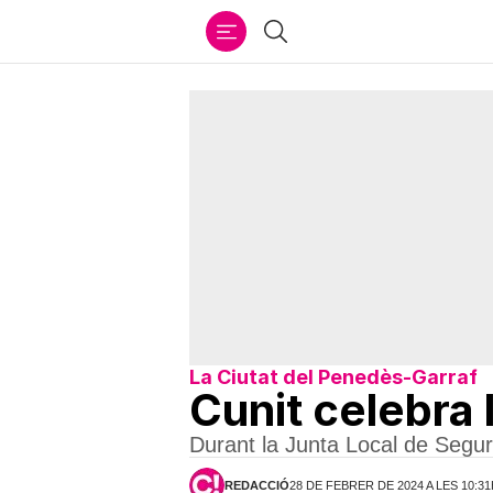
Ir
Cercar
al
contenido
La Ciutat del Penedès-Garraf
Cunit celebra 
Durant la Junta Local de Segure
REDACCIÓ
28 DE FEBRER DE 2024 A LES 10:3