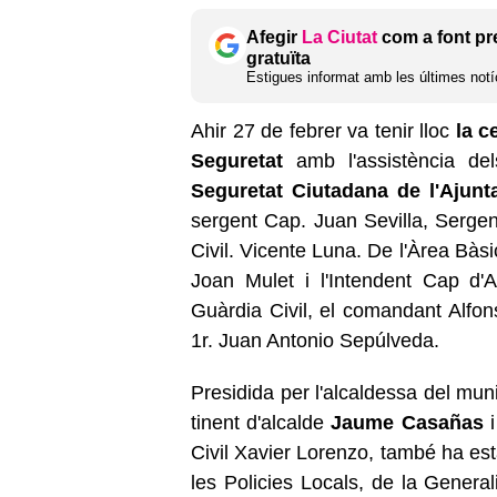
Afegir
La Ciutat
com a font pr
gratuïta
Estigues informat amb les últimes notíc
Ahir 27 de febrer va tenir lloc
la c
Seguretat
amb l'assistència de
Seguretat Ciutadana de l'Ajun
sergent Cap.
Juan
Sevilla, Sergen
Civil.
Vicente
Luna
. De l'Àrea Bàsi
Joan Mulet i l'Intendent Cap d'A
Guàrdia Civil, el comandant
Alfon
1r
.
Juan Antonio Sepúlveda.
Presidida per l'alcaldessa del mun
tinent d'alcalde
Jaume
Casañas
i
Civil Xavier
Lorenzo
, també ha est
les Policies Locals, de la Genera