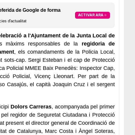
eferida de Google de forma
ACTIVAR ARA
ies d'actualitat
elebració a l'Ajuntament de la Junta Local de
ls màxims responsables de la
regidoria de
tament
, els comandaments de la Policia Local,
t sots-cap. Sergi
Esteban
i el cap de Protecció
ca Policial
MMEE
Baix Penedès: Inspector Cap,
cció Policial, Vicenç
Lleonart
. Per part de la
so
Casajús
, el capità
Joaquin
Cruz
i el sergent
icipi
Dolors
Carreras
, acompanyada pel primer
 pel regidor de Seguretat Ciutadana i Protecció
at present el director general de Coordinació de
litat de Catalunya, Marc Costa i Àngel
Soteras
,