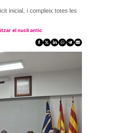
t inicial, i compleix totes les
tzar el nucli antic