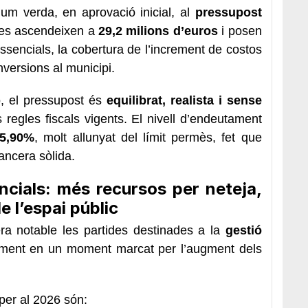
um verda, en aprovació inicial, al
pressupost
tes ascendeixen a
29,2 milions d’euros
i posen
essencials, la cobertura de l’increment de costos
inversions al municipi.
, el pressupost és
equilibrat, realista i sense
s regles fiscals vigents. El nivell d’endeutament
5,90%
, molt allunyat del límit permès, fet que
nancera sòlida.
ncials: més recursos per neteja,
 l’espai públic
ra notable les partides destinades a la
gestió
lment en un moment marcat per l’augment dels
 per al 2026 són: