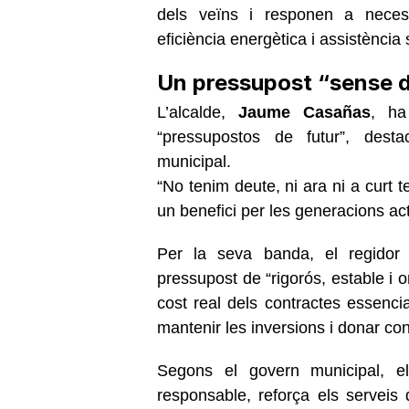
dels veïns i responen a necessi
eficiència energètica i assistència 
Un pressupost “sense de
L’alcalde,
Jaume Casañas
, ha
“pressupostos de futur”, desta
municipal.
“No tenim deute, ni ara ni a curt 
un benefici per les generacions act
Per la seva banda, el regidor
pressupost de “rigorós, estable i or
cost real dels contractes essenci
mantenir les inversions i donar conti
Segons el govern municipal, e
responsable, reforça els serveis 