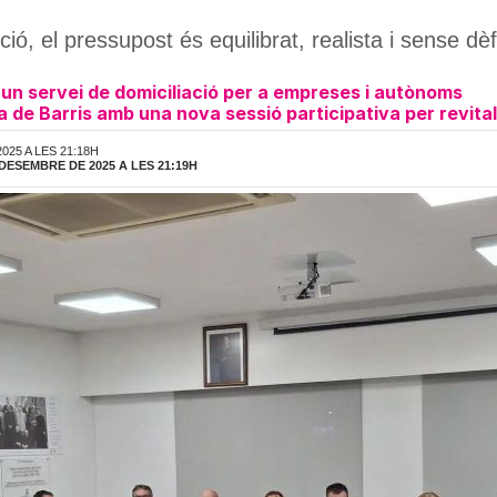
, el pressupost és equilibrat, realista i sense dèfici
 un servei de domiciliació per a empreses i autònoms
 de Barris amb una nova sessió participativa per revitali
025 A LES 21:18H
DESEMBRE DE 2025 A LES 21:19H