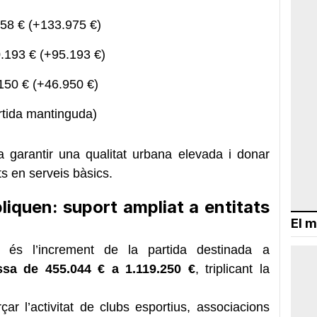
58 € (+133.975 €)
.193 € (+95.193 €)
50 € (+46.950 €)
rtida mantinguda)
a garantir una qualitat urbana elevada i donar
s en serveis bàsics.
liquen: suport ampliat a entitats
El m
és l’increment de la partida destinada a
sa de 455.044 € a 1.119.250 €
, triplicant la
ar l’activitat de clubs esportius, associacions