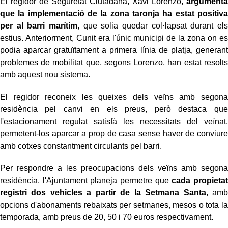
El regidor de Seguretat Ciutadana, Xavi Lorenzo,
argumenta
que la implementació de la zona taronja ha estat positiva
per al barri marítim
, que solia quedar col·lapsat durant els
estius. Anteriorment, Cunit era l'únic municipi de la zona on es
podia aparcar gratuïtament a primera línia de platja, generant
problemes de mobilitat que, segons Lorenzo, han estat resolts
amb aquest nou sistema.
El regidor reconeix les queixes dels veïns amb segona
residència pel canvi en els preus, però destaca que
l'estacionament regulat satisfà les necessitats del veïnat,
permetent-los aparcar a prop de casa sense haver de conviure
amb cotxes constantment circulants pel barri.
Per respondre a les preocupacions dels veïns amb segona
residència, l'Ajuntament planeja permetre que
cada propietat
registri dos vehicles a partir de la Setmana Santa
, amb
opcions d'abonaments rebaixats per setmanes, mesos o tota la
temporada, amb preus de 20, 50 i 70 euros respectivament.