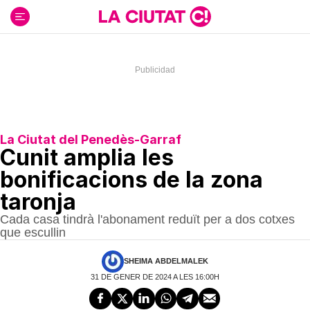
Ir
al
contenido
La Ciutat del Penedès-Garraf
Cunit amplia les
bonificacions de la zona
taronja
Cada casa tindrà l'abonament reduït per a dos cotxes
que escullin
SHEIMA ABDELMALEK
31 DE GENER DE 2024 A LES 16:00H