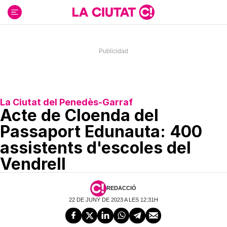
Ir
al
contenido
La Ciutat del Penedès-Garraf
Acte de Cloenda del
Passaport Edunauta: 400
assistents d'escoles del
Vendrell
REDACCIÓ
22 DE JUNY DE 2023 A LES 12:31H