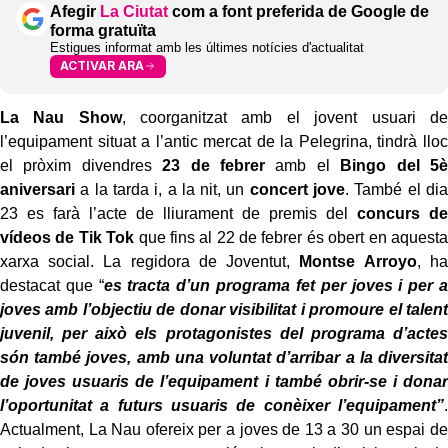
Afegir
La Ciutat
com a font preferida de Google de
forma gratuïta
Estigues informat amb les últimes notícies d'actualitat
ACTIVAR ARA
La Nau Show
, coorganitzat amb el jovent usuari de
l’equipament situat a l’antic mercat de la Pelegrina, tindrà lloc
el pròxim divendres
23 de febrer
amb el
Bingo del 5è
aniversari
a la tarda i, a la nit, un
concert jove
. També el dia
23 es farà l’acte de lliurament de premis del
concurs de
vídeos de Tik Tok
que fins al 22 de febrer és obert en aquesta
xarxa social. La regidora de Joventut,
Montse Arroyo
, ha
destacat que “
es tracta d’un programa fet per joves i per a
joves amb l’objectiu de donar visibilitat i promoure el talent
juvenil, per això els protagonistes del programa d’actes
són també joves, amb una voluntat d’arribar a la diversitat
de joves usuaris de l’equipament i també obrir-se i donar
l’oportunitat a futurs usuaris de conèixer l’equipament”
.
Actualment, La Nau ofereix per a joves de 13 a 30 un espai de