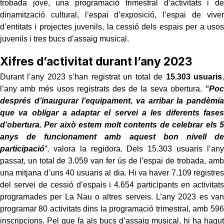
trobada jove, una programació trimestral d’activitats i de
dinamització cultural, l’espai d’exposició, l’espai de viver
d’entitats i projectes juvenils, la cessió dels espais per a usos
juvenils i tres bucs d’assaig musical.
Xifres d’activitat durant l’any 2023
Durant l’any 2023 s’han registrat un total de
15.303 usuaris
,
l’any amb més usos registrats des de la seva obertura.
“Poc
després d’inaugurar l’equipament, va arribar la pandèmia
que va obligar a adaptar el servei a les diferents fases
d’obertura. Per això estem molt contents de celebrar els 5
anys de funcionament amb aquest bon nivell de
participació
”, valora la regidora. Dels 15.303 usuaris l’any
passat, un total de 3.059 van fer ús de l’espai de trobada, amb
una mitjana d’uns 40 usuaris al dia. Hi va haver 7.109 registres
del servei de cessió d’espais i 4.654 participants en activitats
programades per La Nau o altres serveis. L’any 2023 es van
programar 80 activitats dins la programació trimestral, amb 596
inscripcions. Pel que fa als bucs d’assaig musical, hi ha hagut