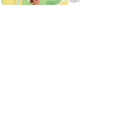
tuyo?
Belleza indomable
El diamante que simboliza la feminidad
indomable