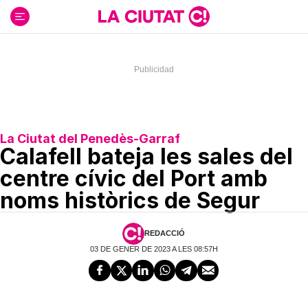
Ir
al
contenido
La Ciutat del Penedès-Garraf
Calafell bateja les sales del
centre cívic del Port amb
noms històrics de Segur
REDACCIÓ
03 DE GENER DE 2023 A LES 08:57H