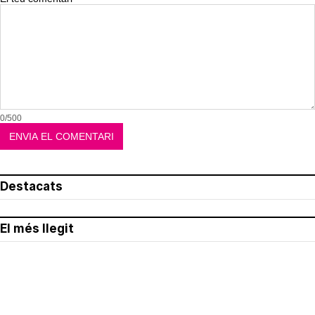
0/500
Destacats
El més llegit