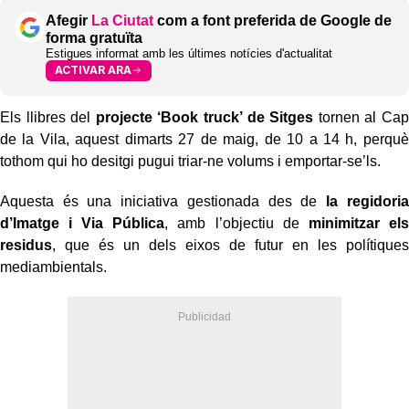
Afegir
La Ciutat
com a font preferida de Google de
forma gratuïta
Estigues informat amb les últimes notícies d'actualitat
ACTIVAR ARA
Els llibres del
projecte ‘Book truck’ de Sitges
tornen al Cap
de la Vila, aquest dimarts 27 de maig, de 10 a 14 h, perquè
tothom qui ho desitgi pugui triar-ne volums i emportar-se’ls.
Aquesta és una iniciativa gestionada des de
la regidoria
d’Imatge i Via Pública
, amb l’objectiu de
minimitzar els
residus
, que és un dels eixos de futur en les polítiques
mediambientals.