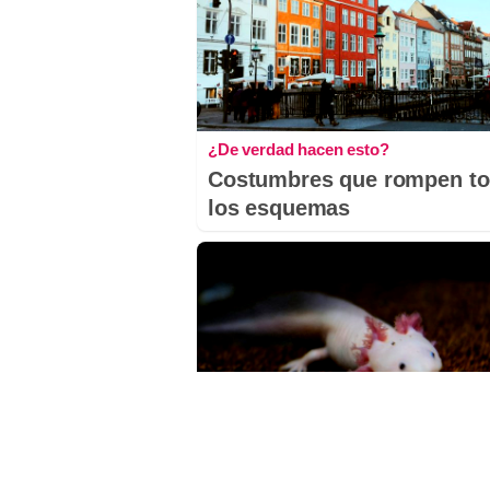
¿De verdad hacen esto?
Costumbres que rompen t
los esquemas
¿Sabías que existen?