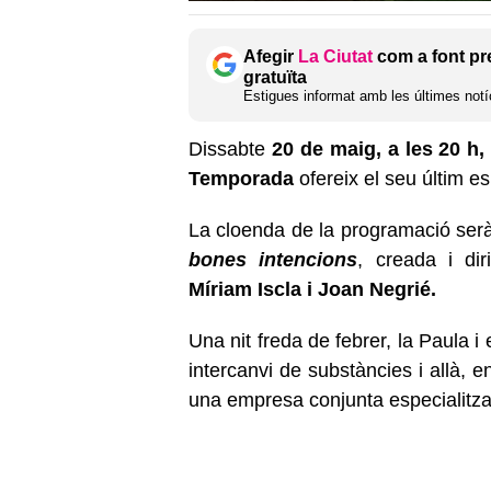
Afegir
La Ciutat
com a font pr
gratuïta
Estigues informat amb les últimes notíc
Dissabte
20 de maig, a les 20 h
Temporada
ofereix el seu últim e
La cloenda de la programació serà
bones intencions
, creada i dir
Míriam Iscla i Joan Negrié.
Una nit freda de febrer, la Paula 
intercanvi de substàncies i allà, 
una empresa conjunta especialitzad