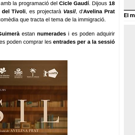
 amb la programació del
Cicle Gaudí
. Dijous
18
 del Tívoli
, es projectarà
Vasil
, d'
Avelina Prat
El m
gicomèdia que tracta el tema de la immigració.
 Guimerà
estan
numerades
i es poden adquirir
es poden comprar les
entrades per a la sessió