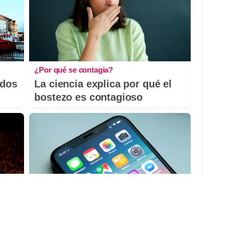
¿Por qué se contagia?
odos
La ciencia explica por qué el
bostezo es contagioso
9 apps que valen oro