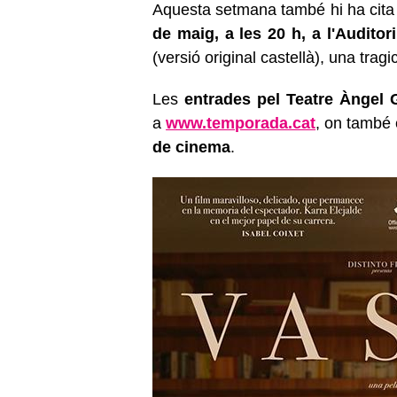
Aquesta setmana també hi ha cita
de maig, a les 20 h, a l'Auditori
(versió original castellà), una tra
Les
entrades pel Teatre Àngel
a
www.temporada.cat
,
on també 
de cinema
.