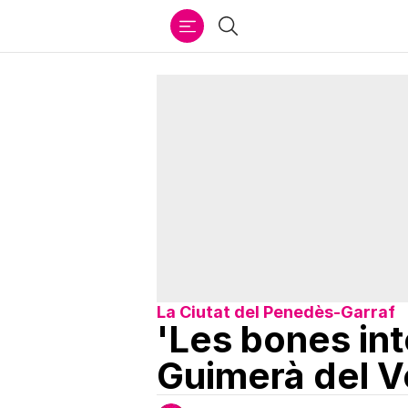
Ir
Cercar
al
contenido
La Ciutat del Penedès-Garraf
'Les bones int
Guimerà del V