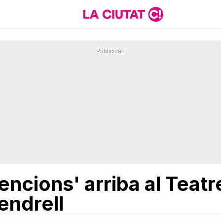
encions' arriba al Teat
endrell