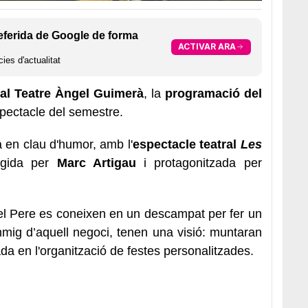
eferida de Google de forma
ACTIVAR ARA
ies d'actualitat
, al Teatre Àngel Guimerà
, la
programació del
spectacle del semestre.
 en clau d'humor, amb l'
espectacle teatral
Les
igida per
Marc Artigau
i protagonitzada per
i el Pere es coneixen en un descampat per fer un
enmig d’aquell negoci, tenen una visió: muntaran
a en l'organització de festes personalitzades.