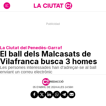
Ir
al
contenido
La Ciutat del Penedès-Garraf
El ball dels Malcasats de
Vilafranca busca 3 homes
Les persones interessades han d’adreçar-se al ball
enviant un correu electrònic
REDACCIÓ
05 D'ABRIL DE 2024 A LES 14:56H