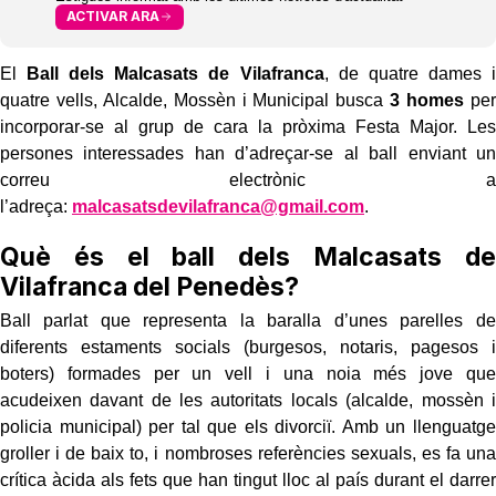
ACTIVAR ARA
El
Ball dels Malcasats de Vilafranca
, de quatre dames i
quatre vells, Alcalde, Mossèn i Municipal busca
3 homes
per
incorporar-se al grup de cara la pròxima Festa Major. Les
persones interessades han d’adreçar-se al ball enviant un
correu electrònic a
l’adreça:
malcasatsdevilafranca@gmail.com
.
Què és el ball dels Malcasats de
Vilafranca del Penedès?
Ball parlat que representa la baralla d’unes parelles de
diferents estaments socials (burgesos, notaris, pagesos i
boters) formades per un vell i una noia més jove que
acudeixen davant de les autoritats locals (alcalde, mossèn i
policia municipal) per tal que els divorciï. Amb un llenguatge
groller i de baix to, i nombroses referències sexuals, es fa una
crítica àcida als fets que han tingut lloc al país durant el darrer