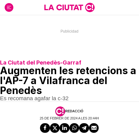
Ir
al
contenido
La Ciutat del Penedès-Garraf
Augmenten les retencions a
l'AP-7 a Vilafranca del
Penedès
Es recomana agafar la c-32
REDACCIÓ
25 DE FEBRER DE 2024 A LES 20:44H