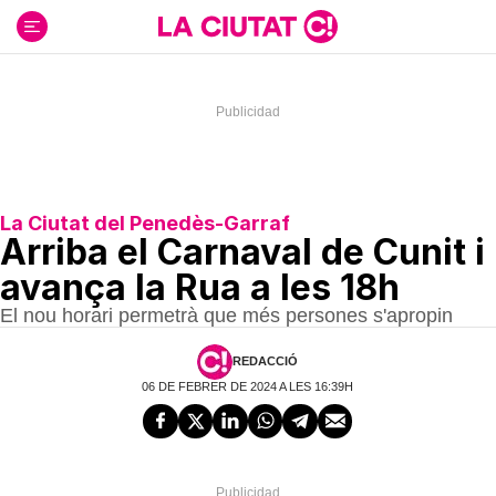
Ir
al
contenido
La Ciutat del Penedès-Garraf
Arriba el Carnaval de Cunit i
avança la Rua a les 18h
El nou horari permetrà que més persones s'apropin
REDACCIÓ
06 DE FEBRER DE 2024 A LES 16:39H