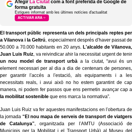
Afegir
La Ciutat
com a font preferida de Google de
forma gratuïta
Estigues informat amb les últimes notícies d'actualitat
ACTIVAR ARA
El transport públic representa un dels principals reptes per
a Vilanova i la Geltrú
, especialment després d'haver passat de
50.000 a 70.000 habitants en 20 anys.
L'alcalde de Vilanova,
Juan Luis Ruiz
, va reivindicar ahir la necessitat urgent de tenir
un nou model de transport urbà
a la ciutat, “avui és un
element necessari per al dia a dia de centenars de persones,
per garantir l'accés a l'estació, als equipaments i a les
necessitats reals, i avui això no ho estem garantint de cap
manera, ni podem fer passos que ens permetin avançar cap a
la mobilitat sostenible
que ens marca la normativa”.
Juan Luis Ruiz va fer aquestes manifestacions en l'obertura de
la jornada
“El nou mapa de serveis de transport de viatgers
de Catalunya”
, organitzada per l'AMTU (Associació de
Municipis per la Mobilitat i el Transport Urbà) al Museu del