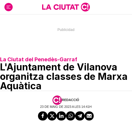
Ir
al
contenido
La Ciutat del Penedès-Garraf
L'Ajuntament de Vilanova
organitza classes de Marxa
Aquàtica
REDACCIÓ
23 DE MAIG DE 2023 A LES 14:41H