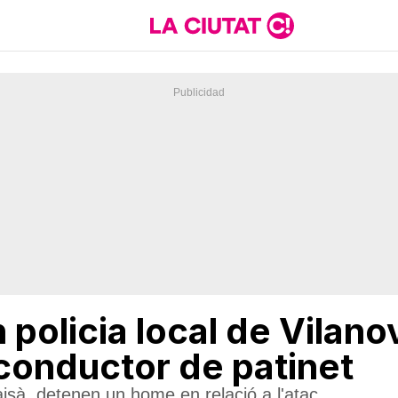
policia local de Vilano
 conductor de patinet
aisà, detenen un home en relació a l'atac