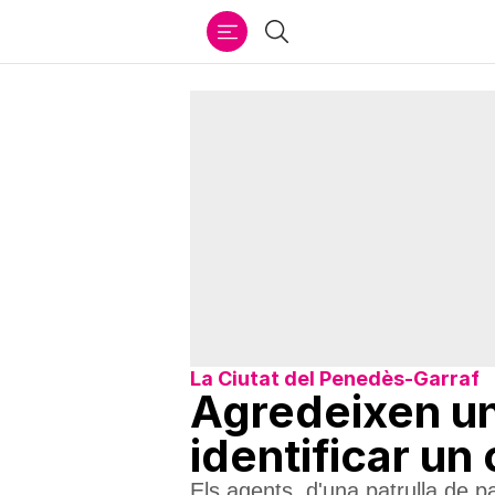
Ir
Cercar
al
contenido
La Ciutat del Penedès-Garraf
Agredeixen un 
identificar un
Els agents, d'una patrulla de p