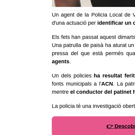
Un agent de la Policia Local de V
d'una actuació per
identificar un 
Els fets han passat aquest dimarts
Una patrulla de paisà ha aturat u
pressa del que està permès qu
agents
.
Un dels policies
ha resultat fer
fonts municipals a l'
ACN
. La pat
mentre
el conductor del patinet 
La policia té una investigació obert
👉 Descobr