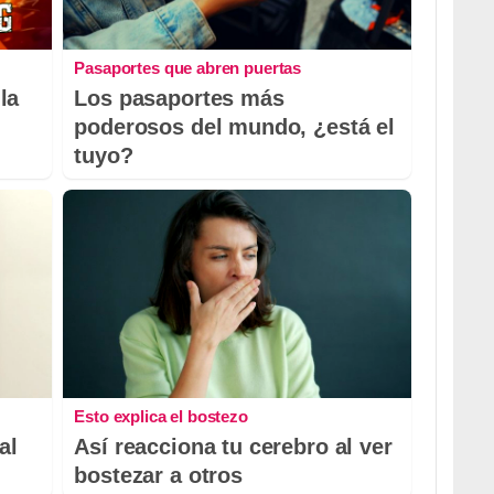
Pasaportes que abren puertas
la
Los pasaportes más
poderosos del mundo, ¿está el
tuyo?
Esto explica el bostezo
al
Así reacciona tu cerebro al ver
bostezar a otros