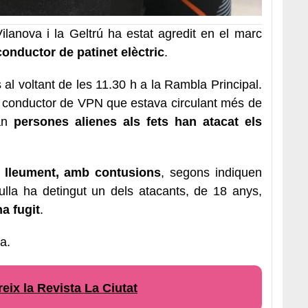
ilanova i la Geltrú ha estat agredit en el marc
conductor de patinet elèctric
.
 al voltant de les 11.30 h a la Rambla Principal.
n conductor de VPN que estava circulant més de
an
persones alienes als fets han atacat els
it lleument, amb contusions
, segons indiquen
rulla ha detingut un dels atacants, de 18 anys,
ha fugit
.
a.
eix la Revista La Ciutat