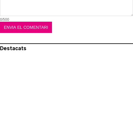
0/500
Destacats
El més llegit
Avís legal
Política de privacitat
Política de cookies