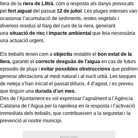
llera de la
riera de Llitrà
, com a resposta als danys provocats
pel
fort aiguat
del passat
12 de juliol
. Les pluges intenses van
ocasionar l’acumulació de sediments, restes vegetals i
diversos residus al llarg del curs de la riera, generant
una
situació de risc i impacte ambiental
que feia necessària
una actuació urgent.
Els treballs tenen com a
objectiu
restablir el
bon estat de la
llera
, garantir el
correcte desguàs de l’aigua
en cas de futurs
episodis de pluja i
evitar possibles obstruccions
que podrien
generar afectacions al medi natural i al nucli urbà. Les tasques
de neteja s’han iniciat el passat dilluns, 4 d’agost, i es preveu
que tinguin una
durada d’un mes.
Des de l’Ajuntament es vol expressar l’agraïment a l’Agència
Catalana de l’Aigua per la rapidesa en la resposta i l’activació
immediata dels treballs, que contribueixen a la seguretat i la
prevenció al nostre municipi.