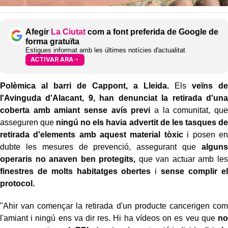
Afegir
La Ciutat
com a font preferida de Google de
forma gratuïta
Estigues informat amb les últimes notícies d'actualitat
ACTIVAR ARA
Polèmica al barri de Cappont, a Lleida.
Els
veïns de
l'Avinguda d'Alacant, 9, han denunciat la retirada d'una
coberta amb amiant sense avís previ
a la comunitat, que
asseguren que
ningú no els havia advertit de les tasques de
retirada d'elements amb aquest material tòxic
i posen en
dubte les mesures de prevenció, assegurant que
alguns
operaris no anaven ben protegits,
que van actuar amb les
finestres de molts habitatges obertes
i
sense complir el
protocol.
"Ahir van començar la retirada d'un producte cancerigen com
l'amiant i ningú ens va dir res. Hi ha vídeos on es veu que
no