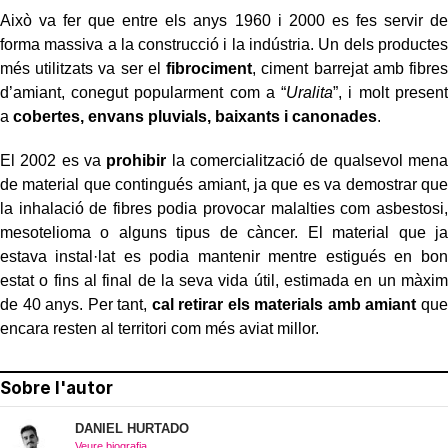
Això va fer que entre els anys 1960 i 2000 es fes servir de
forma massiva a la construcció i la indústria. Un dels productes
més utilitzats va ser el
fibrociment
, ciment barrejat amb fibres
d’amiant, conegut popularment com a “
Uralita
”, i molt present
a
cobertes, envans pluvials, baixants i canonades
.
El 2002 es va
prohibir
la comercialització de qualsevol mena
de material que contingués amiant, ja que es va demostrar que
la inhalació de fibres podia provocar malalties com asbestosi,
mesotelioma o alguns tipus de càncer. El material que ja
estava instal·lat es podia mantenir mentre estigués en bon
estat o fins al final de la seva vida útil, estimada en un màxim
de 40 anys. Per tant,
cal retirar els materials amb amiant
que
encara resten al territori com més aviat millor.
Sobre l'autor
DANIEL HURTADO
Veure biografia