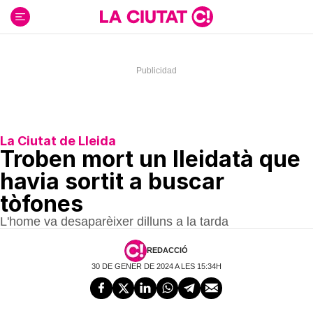
Ir
al
contenido
La Ciutat de Lleida
Troben mort un lleidatà que
havia sortit a buscar
tòfones
L'home va desaparèixer dilluns a la tarda
REDACCIÓ
30 DE GENER DE 2024 A LES 15:34H