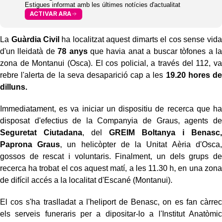
Estigues informat amb les últimes notícies d'actualitat
ACTIVAR ARA
La
Guàrdia Civil
ha localitzat aquest dimarts el cos sense vida
d'un lleidatà de
78 anys
que havia anat a buscar tòfones a la
zona de Montanui (Osca). El cos policial, a través del 112, va
rebre l'alerta de la seva desaparició cap a les
19.20 hores de
dilluns.
Immediatament, es va iniciar un dispositiu de recerca que ha
disposat d'efectius de la Companyia de Graus, agents de
Seguretat Ciutadana
, del
GREIM Boltanya i Benasc,
Paprona Graus
, un helicòpter de la Unitat Aèria d'Osca,
gossos de rescat i voluntaris. Finalment, un dels grups de
recerca ha trobat el cos aquest matí, a les 11.30 h, en una zona
de difícil accés a la localitat d'Escané (Montanui).
El cos s'ha traslladat a l'heliport de Benasc, on es fan càrrec
els serveis funeraris per a dipositar-lo a l'Institut Anatòmic