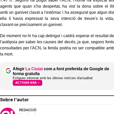
7.47 h. Segons ha pogut saber l'ACN, l'home ha explicat als
agents que quan s'ha despertat, ha vist la dona sobre el llit
amb un ganivet clavat a l'estómac i ha assegurat que algun dia
ella li havia expressat la seva intenció de treure's la vida,
clavant-se precisament un ganivet.
De moment no hi ha cap detingut i caldrà esperar el resultat de
l'autòpsia per saber les causes del decés, ja que, segons fonts
consultades per l'ACN, la ferida podria no ser compatible amb
la mort.
Afegir
La Ciutat
com a font preferida de Google de
forma gratuïta
Estigues informat amb les últimes notícies d'actualitat
ACTIVAR ARA
Sobre l'autor
REDACCIÓ