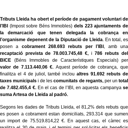
Tributs Lleida ha obert el període de pagament voluntari de
l’IBI
(Impost sobre Béns Immobles)
dels 223 ajuntaments de
la demarcació que tenen delegada la cobrança en
l’organisme depenent de la Diputació de Lleida
. En total, es
posen a
cobrament 268.693 rebuts per l’IBI
, amb una
recaptació prevista de 78.003.745,48 €,
i
786 rebuts del
BICE
(Béns Immobles de Característiques Especials) per
valor de 7.113.440,06 €.
Aquest període de cobrança, que
finalitza el 4 de juliol, també inclou
altres 91.692 rebuts de
taxes municipals
i de les
comunitats de regants,
per un
total
de 7.482.455,4 €.
En el cas de l’IBI, en aquesta campanya
se
suma Artesa de Lleida al padró.
Segons les dades de Tributs Lleida, el 81,2% dels rebuts que
es posen a cobrament estan domiciliats, 293.314 que sumen
un import de 75.519.814,22 €. En aquest cas, el càrrec es
realitza el 30 de maig, i el termini per sol·licitar els beneficis