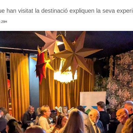
 han visitat la destinació expliquen la seva experi
4:29H