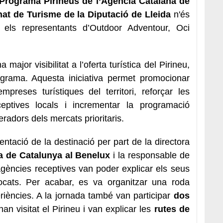
Programa Pirineus de l’Agència Catalana de
nat de Turisme de la Diputació de Lleida
n'és
r els representants d’Outdoor Adventour, Oci
major visibilitat a l’oferta turística del Pirineu,
rograma. Aquesta iniciativa permet promocionar
mpreses turístiques del territori, reforçar les
eptives locals i incrementar la programació
operadors dels mercats prioritaris.
tació de la destinació per part de la directora
a de Catalunya al Benelux
i la responsable de
agències receptives van poder explicar els seus
ocats. Per acabar, es va organitzar una roda
eriències. A la jornada també van participar
dos
han visitat el Pirineu i van explicar les
rutes de