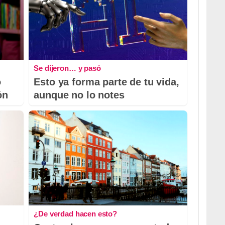
Se dijeron… y pasó
o
Esto ya forma parte de tu vida,
ón
aunque no lo notes
¿De verdad hacen esto?