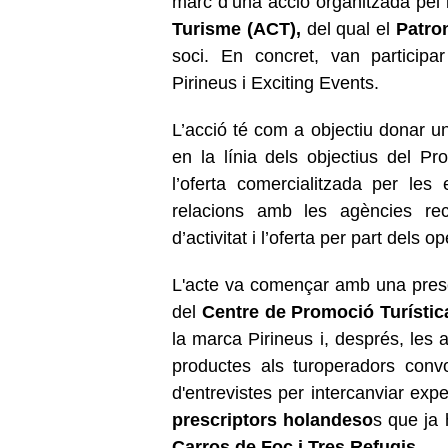
marc d’una acció organitzada pel
Turisme (ACT),
del qual el
Patro
soci. En concret, van participa
Pirineus i Exciting Events.
L’acció té com a objectiu donar una 
en la línia dels objectius del P
l’oferta comercialitzada per les e
relacions amb les agències rec
d’activitat i l’oferta per part dels 
L'acte va començar amb una presen
del
Centre de Promoció Turístic
la marca Pirineus i, després, les 
productes als turoperadors conv
d'entrevistes per intercanviar exp
prescriptors holandeso
s que ja 
Carros de Foc i Tres Refugis.