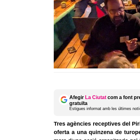
Afegir
La Ciutat
com a font pr
gratuïta
Estigues informat amb les últimes notíc
Tres agències receptives del Pir
oferta a una quinzena de turop