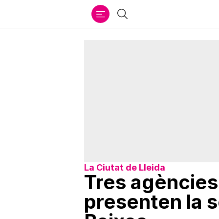
Ir
Cercar
al
contenido
La Ciutat de Lleida
Tres agències 
presenten la s