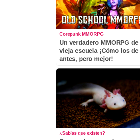
Corepunk MMORPG
Un verdadero MMORPG de 
vieja escuela ¡Cómo los de
antes, pero mejor!
¿Sabías que existen?