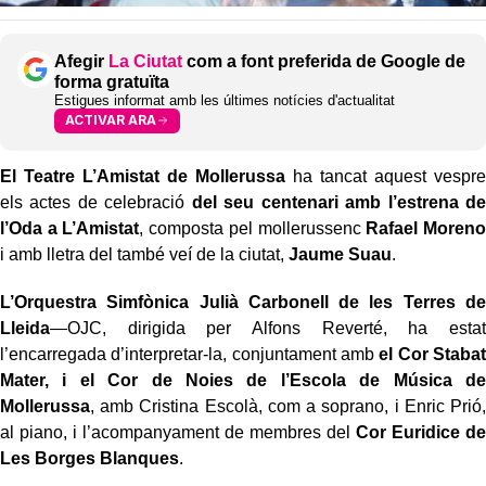
Afegir
La Ciutat
com a font preferida de Google de
forma gratuïta
Estigues informat amb les últimes notícies d'actualitat
ACTIVAR ARA
El Teatre L’Amistat de Mollerussa
ha tancat aquest vespre
els actes de celebració
del seu centenari amb l’estrena de
l’Oda a L’Amistat
, composta pel mollerussenc
Rafael Moreno
i amb lletra del també veí de la ciutat,
Jaume Suau
.
L’Orquestra Simfònica Julià Carbonell de les Terres de
Lleida
—OJC, dirigida per Alfons Reverté, ha estat
l’encarregada d’interpretar-la, conjuntament amb
el Cor Stabat
Mater, i el Cor de Noies de l’Escola de Música de
Mollerussa
, amb Cristina Escolà, com a soprano, i Enric Prió,
al piano, i l’acompanyament de membres del
Cor Euridice de
Les Borges Blanques
.