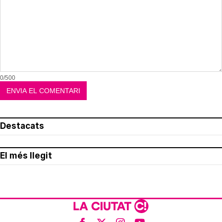
0/500
Destacats
El més llegit