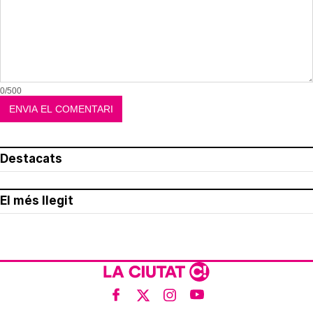
0/500
Destacats
El més llegit