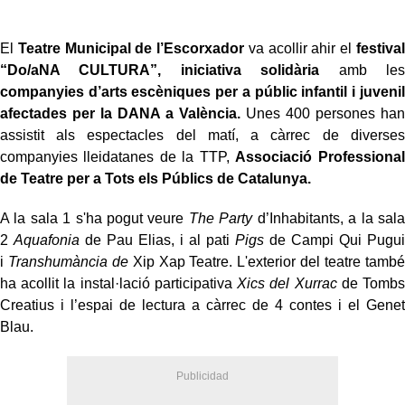
El
Teatre Municipal de l’Escorxador
va acollir ahir el
festival
“Do/aNA CULTURA”, iniciativa solidària
amb les
companyies d’arts escèniques per a públic infantil i juvenil
afectades per la DANA a València.
Unes 400 persones han
assistit als espectacles del matí, a càrrec de diverses
companyies lleidatanes de la TTP,
Associació Professional
de Teatre per a Tots els Públics de Catalunya.
A la sala 1 s'ha pogut veure
The Party
d’Inhabitants, a la sala
2
Aquafonia
de Pau Elias, i al pati
Pigs
de Campi Qui Pugui
i
Transhumància de
Xip Xap Teatre. L'exterior del teatre també
ha acollit la instal·lació
participativa
Xics del Xurrac
de Tombs
Creatius i l’espai de lectura a càrrec de 4 contes i el Genet
Blau.