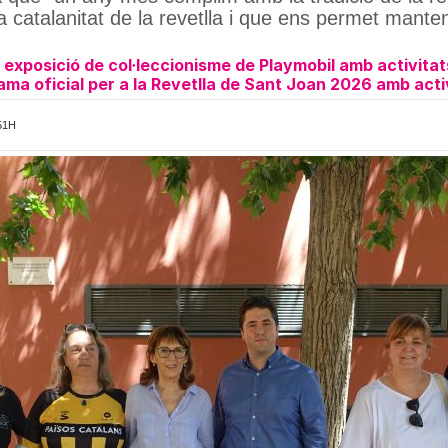
a catalanitat de la revetlla i que ens permet mante
a exposició de col·leccionisme de Playmobil amb activitats
ama oficial per a la Revetlla de Sant Joan 2026 amb activ
51H