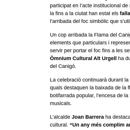
participat en l’acte institucional d
la fins a la ciutat han estat els
fall
l’arribada del foc simbòlic que s’ut
Un cop arribada la Flama del Canig
elements que particulars i represen
servir per portar el foc fins a les 
Òmnium Cultural Alt Urgell
ha du
del Canigó.
La celebració continuarà durant la t
quals destaquen la baixada de la f
botifarrada popular, l’encesa de l
musicals.
L’alcalde
Joan Barrera
ha destacat 
cultural.
“Un any més complim amb