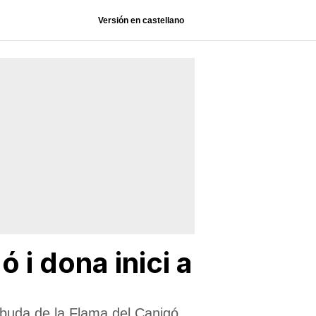
Versión en castellano
 i dona inici a
ebuda de la Flama del Canigó,