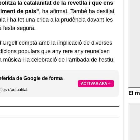
itza la catalanitat de la revetlla i que ens
timent de país”
, ha afirmat. També ha desitjat
nia i ha fet una crida a la prudència davant les
a festa segura.
d’Urgell compta amb la implicació de diverses
radicions populars que any rere any reuneixen
la música i la celebració de l’arribada de l’estiu.
eferida de Google de forma
ACTIVAR ARA
ies d'actualitat
El m