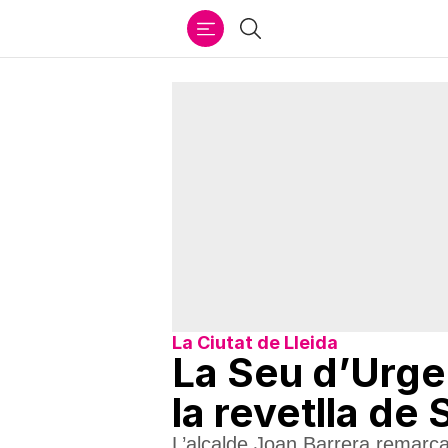
Ir
Cercar
al
contenido
La Ciutat de Lleida
La Seu d’Urgel
la revetlla de
L’alcalde Joan Barrera remarca