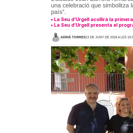
una celebració que simbolitza l
país”.
La Seu d’Urgell acollirà la primer
La Seu d’Urgell presenta el progr
ADRIÀ TORRES
23 DE JUNY DE 2026 A LES 16: