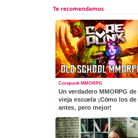
Corepunk MMORPG
Un verdadero MMORPG de 
vieja escuela ¡Cómo los de
antes, pero mejor!