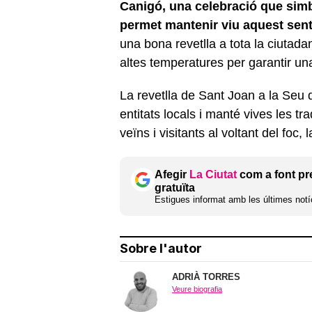
Canigó, una celebració que simbol
permet mantenir viu aquest sen
una bona revetlla a tota la ciutada
altes temperatures per garantir un
La revetlla de Sant Joan a la Seu 
entitats locals i manté vives les t
veïns i visitants al voltant del foc, 
Afegir
La Ciutat
com a font pr
gratuïta
Estigues informat amb les últimes notíc
Sobre l'autor
ADRIÀ TORRES
Veure biografia