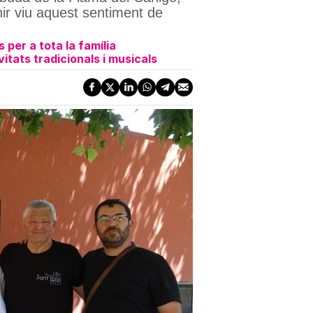
nir viu aquest sentiment de
 per a tota la família
itats tradicionals i musicals