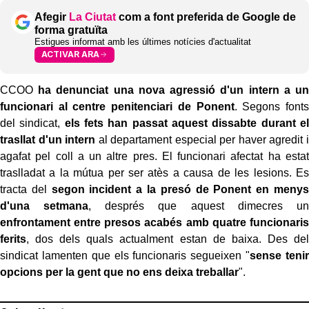
Afegir
La Ciutat
com a font preferida de Google de
forma gratuïta
Estigues informat amb les últimes notícies d'actualitat
ACTIVAR ARA
CCOO
ha denunciat una nova agressió d'un intern a un
funcionari al centre penitenciari de Ponent
. Segons fonts
del sindicat,
els fets han passat aquest dissabte durant el
trasllat d'un intern
al departament especial per haver agredit i
agafat pel coll a un altre pres. El funcionari afectat ha estat
traslladat a la mútua per ser atès a causa de les lesions. Es
tracta del
segon incident a la presó de Ponent en menys
d'una setmana
, després que aquest dimecres un
enfrontament entre presos acabés amb quatre funcionaris
ferits
, dos dels quals actualment estan de baixa. Des del
sindicat lamenten que els funcionaris segueixen "
sense tenir
opcions per la gent que no ens deixa treballar
".