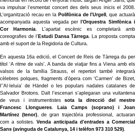
memorial en record de l’enyorat músic targarí Àngel Sans, que
va impulsar l’esmentat concert des dels seus inicis el 2008.
L’organització recau en la
Polifònica de l'Urgell
, que actuarà
acompanyada aquesta vegada per
l’Orquestra Simfònica i
Cor Harmonia
. L’apartat escènic es completarà amb
coreografies de l’
Estudi Dansa Tàrrega
. La proposta compta
amb el suport de la Regidoria de Cultura.
En aquesta 16a edició, el Concert de Reis de Tàrrega du per
títol ‘A ritme de vals’. A banda de viatjar fins a Viena amb els
valsos de la família Strauss, el repertori també integrarà
cèlebres polques, fragments d'òpera com ‘Carmen’ de Bizet,
l’'Al·leluia' de Händel o les populars nadales catalanes de
Salvador Brotons. Dalt l’escenari s’aplegaran una vuitantena
de veus i instrumentistes
sota la direcció del mestre
Francesc Llongueres
.
Laia Camps (soprano) i Joan
Martínez (tenor)
, de gran trajectòria professional, actuaran
com a solistes.
Venda anticipada d'entrades a Comercial
Sans (avinguda de Catalunya, 14 i telèfon 973 310 529)
.