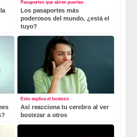
Pasaportes que abren puertas
la
Los pasaportes más
poderosos del mundo, ¿está el
tuyo?
Esto explica el bostezo
nes
Así reacciona tu cerebro al ver
s?
bostezar a otros