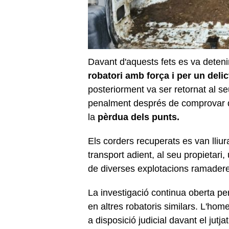
Davant d'aquests fets es va detenir
robatori amb força i per un delict
posteriorment va ser retornat al se
penalment després de comprovar qu
la
pèrdua dels punts.
Els corders recuperats es van lliu
transport adient, al seu propietari,
de diverses explotacions ramader
La investigació continua oberta per 
en altres robatoris similars. L'hom
a disposició judicial davant el jutj