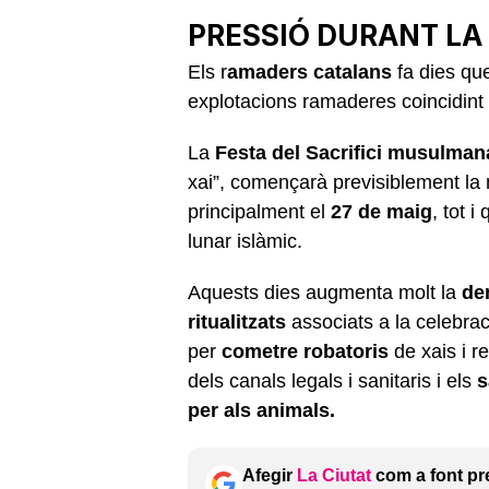
PRESSIÓ DURANT LA 
Els r
amaders catalans
fa dies qu
explotacions ramaderes coincidint 
La
Festa del Sacrifici musulman
xai”, començarà previsiblement la 
principalment el
27 de maig
, tot 
lunar islàmic.
Aquests dies augmenta molt la
de
ritualitzats
associats a la celebrac
per
cometre robatoris
de xais i r
dels canals legals i sanitaris i els
s
per als animals.
Afegir
La Ciutat
com a font pr