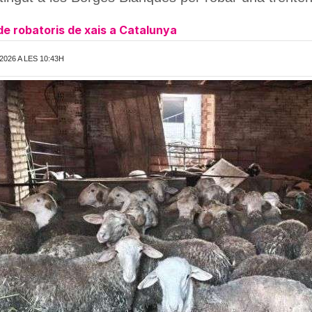
e robatoris de xais a Catalunya
2026 A LES 10:43H