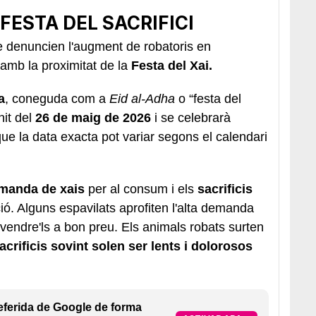
FESTA DEL SACRIFICI
e denuncien l'augment de robatoris en
amb la proximitat de la
Festa del Xai.
a
, coneguda com a
Eid al-Adha
o “festa del
nit del
26 de maig de 2026
i se celebrarà
i que la data exacta pot variar segons el calendari
manda de xais
per al consum i els
sacrificis
ió. Alguns espavilats aprofiten l'alta demanda
evendre'ls a bon preu. Els animals robats surten
acrificis sovint solen ser lents i dolorosos
eferida de Google de forma