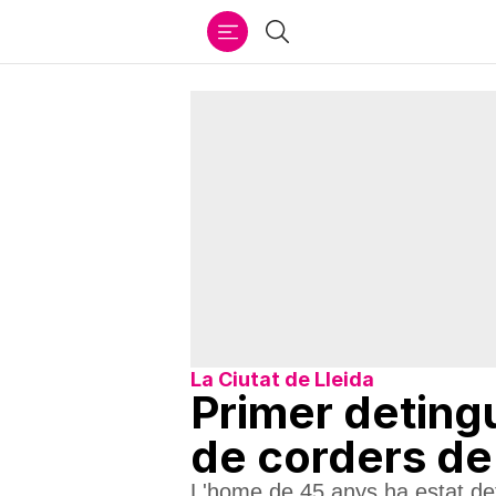
Ir
Cercar
al
contenido
La Ciutat de Lleida
Primer deting
de corders de
L'home de 45 anys ha estat det