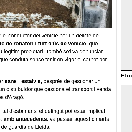
 el conductor del vehicle per un delicte de
e de robatori i furt d'ús de vehicle
, que
u legítim propietari. També se'l va denunciar
e conduïa sense tenir en vigor el carnet per
El m
rar
sans i estalvis
, després de gestionar un
 un distribuïdor que gestiona el transport i venda
es d'Aragó.
tal d'esbrinar si el detingut pot estar implicat
e,
amb antecedents
, va passar aquest dimarts
at de guàrdia de Lleida.