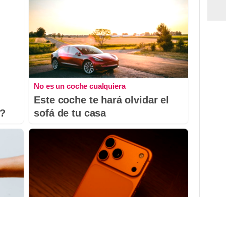
No es un coche cualquiera
Este coche te hará olvidar el
o?
sofá de tu casa