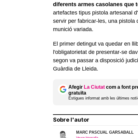
diferents armes casolanes que te
artefactes tipus pistola artesanal 
servir per fabricar-les, una pistola 
munició variada.
El primer detingut va quedar en ll
l'obligatorietat de presentar-se da
segon va passar a disposició judici
Guàrdia de Lleida.
Afegir
La Ciutat
com a font pr
gratuïta
Estigues informat amb les últimes notíc
Sobre l'autor
MARC PASCUAL GARSABALL
Veure biografia