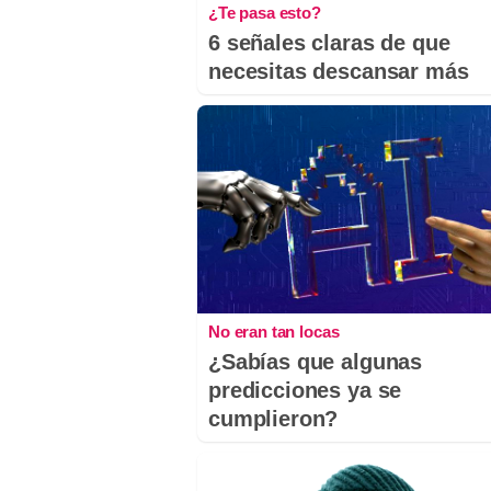
¿Te pasa esto?
6 señales claras de que
necesitas descansar más
No eran tan locas
¿Sabías que algunas
predicciones ya se
cumplieron?