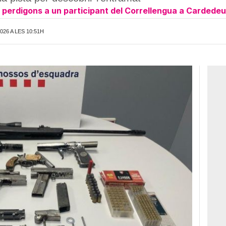
perdigons a un participant del Correllengua a Cardedeu
026 A LES 10:51H