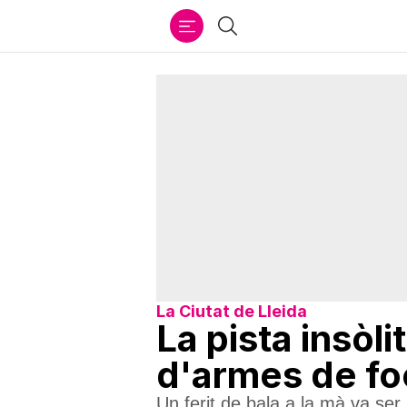
Ir
Cercar
al
contenido
La Ciutat de Lleida
La pista insòl
d'armes de fo
Un ferit de bala a la mà va ser 