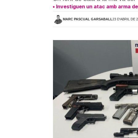
Investiguen un atac amb arma de 
MARC PASCUAL GARSABALL
23 D'ABRIL DE 2