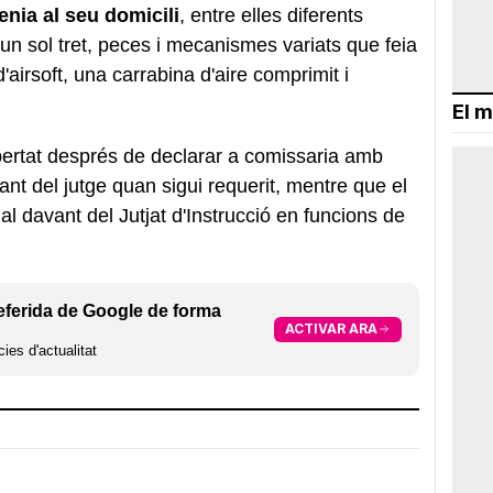
nia al seu domicili
, entre elles diferents
d'un sol tret, peces i mecanismes variats que feia
d'airsoft, una carrabina d'aire comprimit i
El m
ibertat després de declarar a comissaria amb
vant del jutge quan sigui requerit, mentre que el
al davant del Jutjat d'Instrucció en funcions de
eferida de Google de forma
ACTIVAR ARA
ies d'actualitat