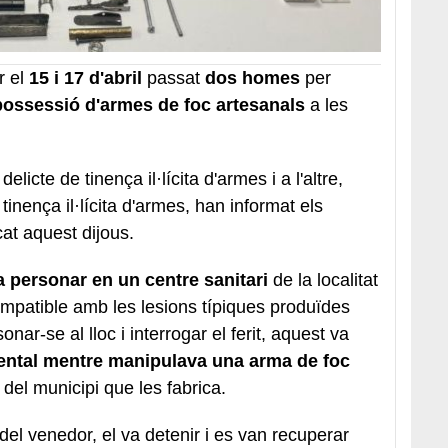
r el
15 i 17 d'abril
passat
dos homes
per
 possessió d'armes de foc artesanals
a les
elicte de tinença il·lícita d'armes i a l'altre,
 tinença il·lícita d'armes, han informat els
t aquest dijous.
 personar en un centre sanitari
de la localitat
mpatible amb les lesions típiques produïdes
nar-se al lloc i interrogar el ferit, aquest va
dental mentre manipulava una arma de foc
el municipi que les fabrica.
del venedor, el va detenir i es van recuperar