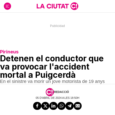
Ir
al
contenido
Pirineus
Detenen el conductor que
va provocar l'accident
mortal a Puigcerdà
En el sinistre va morir un jove motorista de 19 anys
REDACCIÓ
05 D'ABRIL DE 2024 A LES 18:50H