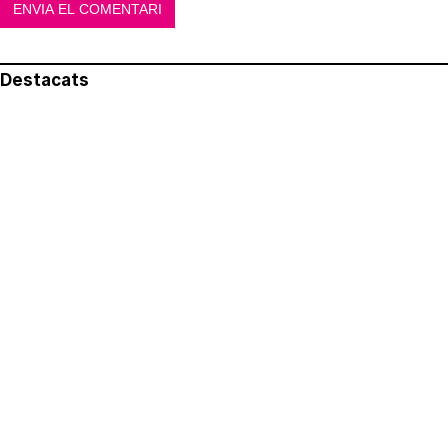
Destacats
El més llegit
Avís legal
Política de privacitat
Política de cookies
Qui som
Contacte
Xarxes socials