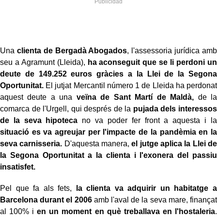
Una
clienta de Bergadà Abogados
, l'assessoria jurídica amb
seu a Agramunt (Lleida),
ha aconseguit que se li perdoni un
deute de 149.252 euros gràcies a la Llei de la Segona
Oportunitat.
El jutjat Mercantil número 1 de Lleida ha perdonat
aquest deute a una
veïna de Sant Martí de Maldà,
de la
comarca de l'Urgell, qui després de la
pujada dels interessos
de la seva hipoteca
no va poder fer front a aquesta i la
situació es va agreujar per l'impacte de la pandèmia en la
seva carnisseria.
D'aquesta manera,
el jutge aplica la Llei de
la Segona Oportunitat a la clienta i l'exonera del passiu
insatisfet.
Pel que fa als fets,
la clienta va adquirir un habitatge a
Barcelona durant el 2006
amb l'aval de la seva mare, finançat
al 100% i
en un moment en què treballava en l'hostaleria
.