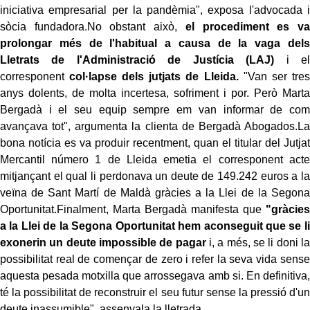
iniciativa empresarial per la pandèmia", exposa l'advocada i
sòcia fundadora.No obstant això,
el procediment es va
prolongar més de l'habitual a causa de la vaga dels
Lletrats de l'Administració de Justícia (LAJ)
i el
corresponent
col·lapse dels jutjats de Lleida.
"Van ser tres
anys dolents, de molta incertesa, sofriment i por. Però Marta
Bergadà i el seu equip sempre em van informar de com
avançava tot", argumenta la clienta de Bergadà Abogados.La
bona notícia es va produir recentment, quan el titular del Jutjat
Mercantil número 1 de Lleida emetia el corresponent acte
mitjançant el qual li perdonava un deute de 149.242 euros a la
veïna de Sant Martí de Maldà gràcies a la Llei de la Segona
Oportunitat.Finalment, Marta Bergadà manifesta que
"gràcies
a la Llei de la Segona Oportunitat hem aconseguit que se li
exonerin un deute impossible de pagar
i, a més, se li doni la
possibilitat real de començar de zero i refer la seva vida sense
aquesta pesada motxilla que arrossegava amb si. En definitiva,
té la possibilitat de reconstruir el seu futur sense la pressió d'un
deute inassumible", assenyala la lletrada.