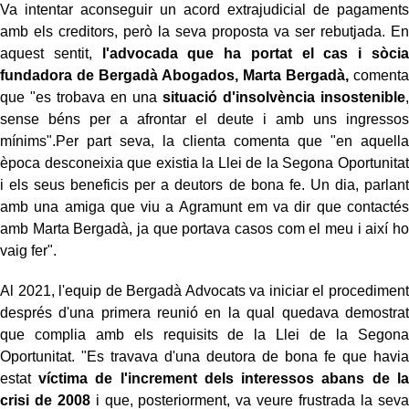
Va intentar aconseguir un acord extrajudicial de pagaments
amb els creditors, però la seva proposta va ser rebutjada. En
aquest sentit,
l'advocada que ha portat el cas i sòcia
fundadora de Bergadà Abogados, Marta Bergadà,
comenta
que "es trobava en una
situació d'insolvència insostenible
,
sense béns per a afrontar el deute i amb uns ingressos
mínims".Per part seva, la clienta comenta que "en aquella
època desconeixia que existia la Llei de la Segona Oportunitat
i els seus beneficis per a deutors de bona fe. Un dia, parlant
amb una amiga que viu a Agramunt em va dir que contactés
amb Marta Bergadà, ja que portava casos com el meu i així ho
vaig fer".
Al 2021, l'equip de Bergadà Advocats va iniciar el procediment
després d'una primera reunió en la qual quedava demostrat
que complia amb els requisits de la Llei de la Segona
Oportunitat. "Es travava d'una deutora de bona fe que havia
estat
víctima de l'increment dels interessos abans de la
crisi de 2008
i que, posteriorment, va veure frustrada la seva