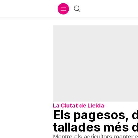
Ir
Cercar
al
contenido
La Ciutat de Lleida
Els pagesos, d
tallades més 
Mentre els agricultors mantene