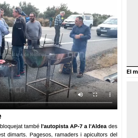
El m
e
 bloquejat també
l'autopista AP-7 a l'Aldea
des
st dimarts. Pagesos, ramaders i apicultors del