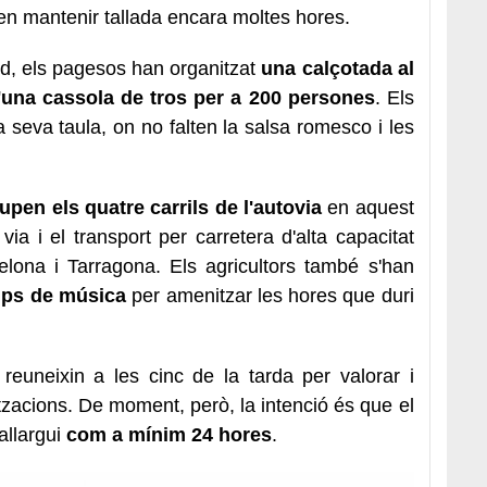
nen mantenir tallada encara moltes hores.
red, els pagesos han organitzat
una calçotada al
'una cassola de tros per a 200 persones
. Els
la seva taula, on no falten la salsa romesco i les
upen els quatre carrils de l'autovia
en aquest
ia i el transport per carretera d'alta capacitat
celona i Tarragona. Els agricultors també s'han
ips de música
per amenitzar les hores que duri
reuneixin a les cinc de la tarda per valorar i
tzacions. De moment, però, la intenció és que el
allargui
com a mínim 24 hores
.