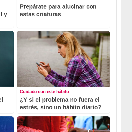
Prepárate para alucinar con
l y
estas criaturas
Cuidado con este hábito
el
¿Y si el problema no fuera el
estrés, sino un hábito diario?