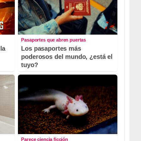
Pasaportes que abren puertas
la
Los pasaportes más
poderosos del mundo, ¿está el
tuyo?
Parece ciencia ficción