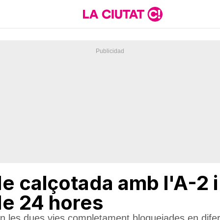
e calçotada amb l'A-2 i
de 24 hores
n les dues vies completament bloquejades en dife