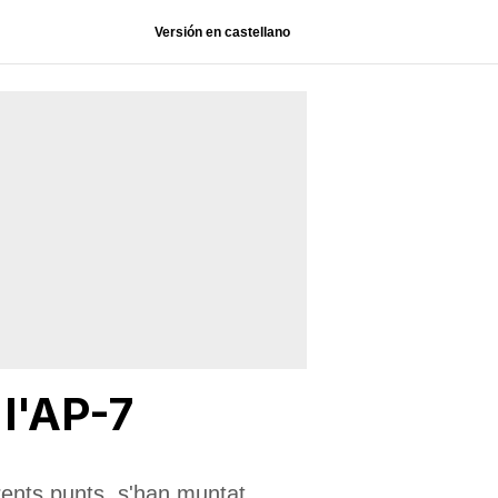
Versión en castellano
 l'AP-7
rents punts, s'han muntat