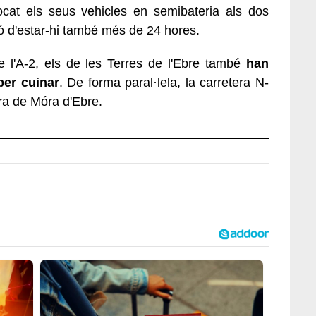
ocat els seus vehicles en semibateria als dos
ió d'estar-hi també més de 24 hores.
e l'A-2, els de les Terres de l'Ebre també
han
per cuinar
. De forma paral·lela, la carretera N-
ra de Móra d'Ebre.