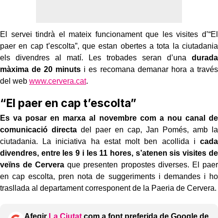
El servei tindrà el mateix funcionament que les visites d’“El
paer en cap t’escolta”, que estan obertes a tota la ciutadania
els divendres al matí. Les trobades seran d’una
durada
màxima de 20 minuts
i es recomana demanar hora a
través
del web
www.cervera.cat
.
“El paer en cap t’escolta”
Es va posar en marxa al novembre com a nou canal de
comunicació directa
del paer en cap, Jan Pomés, amb la
ciutadania.
La iniciativa ha estat molt ben acollida i
cada
divendres, entre les 9 i les 11 hores, s’atenen sis visites de
veïns de Cervera
que presenten propostes diverses.
El paer
en cap escolta, pren nota de suggeriments i demandes i ho
trasllada al departament corresponent de la Paeria de Cervera.
Afegir
La Ciutat
com a font preferida de Google de