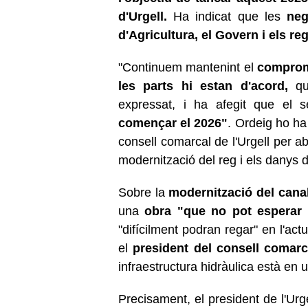
d'Urgell.
Ha indicat que les
neg
d'Agricultura, el Govern i els re
"Continuem mantenint el
compromí
les parts hi estan d'acord,
qu
expressat, i ha afegit que el
començar el 2026"
. Ordeig ho ha
consell comarcal de l'Urgell per a
modernització del reg i els danys 
Sobre la
modernització del canal
una
obra "que no pot esperar
"difícilment podran regar" en l'act
el
president del consell comarca
infraestructura hidràulica està en 
Precisament, el president de l'Ur