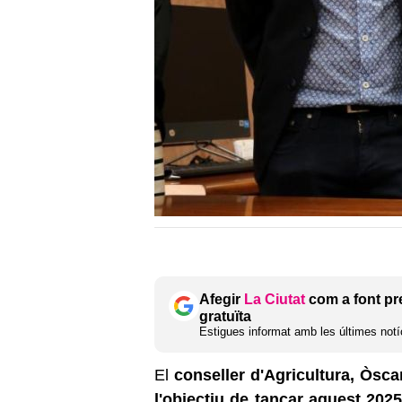
Afegir
La Ciutat
com a font pr
gratuïta
Estigues informat amb les últimes notíc
El
conseller d'Agricultura, Òsca
l'objectiu de tancar aquest 202