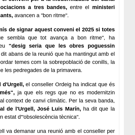
ociacions a tres bandes,
entre el
ministeri
gants,
avancen a "bon ritme".
s de signar aquest conveni el 2025 si totes
e sembla que tot avança a bon ritme", ha
 seu
"desig seria que les obres poguessin
 dit abans de la reunió que ha mantingut amb el
bordar temes com la sobrepoblació de conills, la
de les pedregades de la primavera.
 d'Urgell,
el conseller Ordeig ha indicat que és
 més",
ja que els regs que no es modernitzin
ual context de canvi climàtic. Per la seva banda,
l de l'Urgell, José Luis Marín,
ha dit que la
un estat d'"obsolescència tècnica".
gell va demanar una reunió amb el conseller per