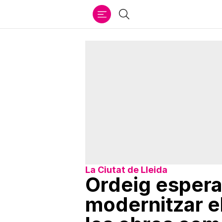
Ir
Cercar
al
contenido
La Ciutat de Lleida
Ordeig espera
modernitzar el