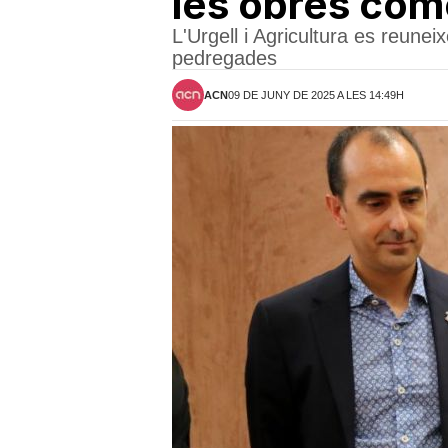
les obres com
L'Urgell i Agricultura es reunei
pedregades
ACN
09 DE JUNY DE 2025 A LES 14:49H