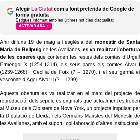
Afegir
La Ciutat
com a font preferida de Google de
forma gratuïta
Estigues informat amb les últimes notícies d'actualitat
ACTIVAR ARA
Ahir dilluns 19 de maig a l’església del
monestir de Santa
Maria de Bellpuig
de les Avellanes,
es va realitzar l’obertura
de les osseres
que contenen les restes dels comtes d’Urgell
Ermengol X (1254-1314), els seus pares els comtes Àlvar I
(1239-1268) i Cecília de Foix (? – 1270), i el seu germà el
vescomte d’Àger Àlvar II (? – 1299).
Aquesta obertura es va realitzar en el marc del projecte de
reproducció, dels sepulcres originals que actualment es troben
al Museu dels Cloisters de Nova York, un projecte impulsat per
la Diputació de Lleida i els Germans Maristes del Monestir de
les Avellanes, amb el suport i col·laboració d’altres institucions.