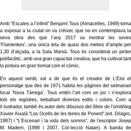
Amb “Escales a l’infinit” Benjamí Tous (Almacelles, 1949) torna
a exposar a la ciutat on va créixer, que no en contemplava la
seva obra des que l’any 2017 va mostrar les seves
‘Flamenkes’, una única tela de quasi dos metres d’ample per
1,30 d’alçada, a la Sala Marsà. Tous és considerat un pintor
polifacètic, amb una gran capacitat creativa, que ha cultivat tant
la pintura en gran format com el còmic.
En aquest sentit, val a dir que és el creador de L’Eloi el
personatge que des de 1971 habita les pàgines del setmanari
local ‘Nova Tàrrega’. Tous entén l’art com un joc i n’explora
tots els registres, treballant diversos estils i colors. Com a
il·lustrador, també és autor dels dibuixos del llibre de l'ornitòleg
Xavier Aixalà “Los Ocells de les terres de Ponent” (ed. Dilagro,
1987) i “L'Escenari i la vida dels somnis”, de l'escriptor Josep
M. Madern, (1998 i 2007, Col·lecció Natan). A banda de