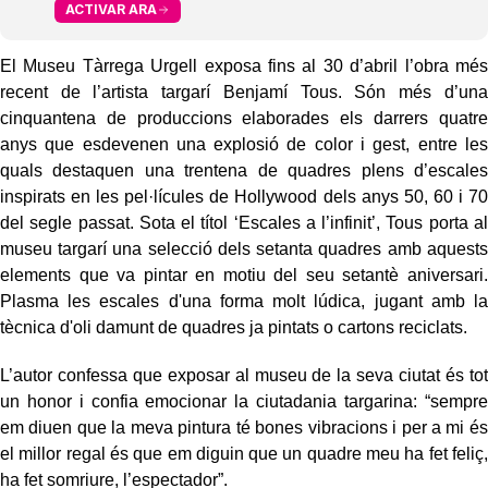
ACTIVAR ARA
El Museu Tàrrega Urgell exposa fins al 30 d’abril l’obra més
recent de l’artista targarí Benjamí Tous. Són més d’una
cinquantena de produccions elaborades els darrers quatre
anys que esdevenen una explosió de color i gest, entre les
quals destaquen una trentena de quadres plens d’escales
inspirats en les pel·lícules de Hollywood dels anys 50, 60 i 70
del segle passat. Sota el títol ‘Escales a l’infinit’, Tous porta al
museu targarí una selecció dels setanta quadres amb aquests
elements que va pintar en motiu del seu setantè aniversari.
Plasma les escales d'una forma molt lúdica, jugant amb la
tècnica d'oli damunt de quadres ja pintats o cartons reciclats.
L’autor confessa que exposar al museu de la seva ciutat és tot
un honor i confia emocionar la ciutadania targarina: “sempre
em diuen que la meva pintura té bones vibracions i per a mi és
el millor regal és que em diguin que un quadre meu ha fet feliç,
ha fet somriure, l’espectador”.