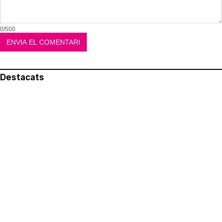
0/500
Destacats
El més llegit
Avís legal
Política de privacitat
Política de cookies