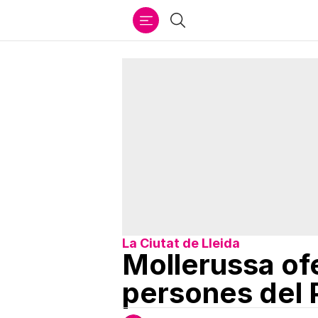
Ir
Cercar
al
contenido
La Ciutat de Lleida
Mollerussa ofe
persones del P