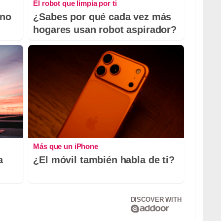
El robot que limpia por ti
 no
¿Sabes por qué cada vez más
hogares usan robot aspirador?
Más que un iPhone
a
¿El móvil también habla de ti?
DISCOVER WITH