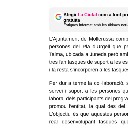
Afegir
La Ciutat
com a font pr
gratuïta
Estigues informat amb les últimes notíc
L’Ajuntament de Mollerussa compt
persones del Pla d’Urgell que pa
Talma, ubicada a Juneda però amb
tres fan tasques de suport a les e
i la resta s’incorporen a les tasque
Per dur a terme la col·laboració,
servei i suport a les persones que
laboral dels participants del prog
promou l’entitat, la qual des del
L’objectiu és que aquestes perso
real desenvolupant tasques que 