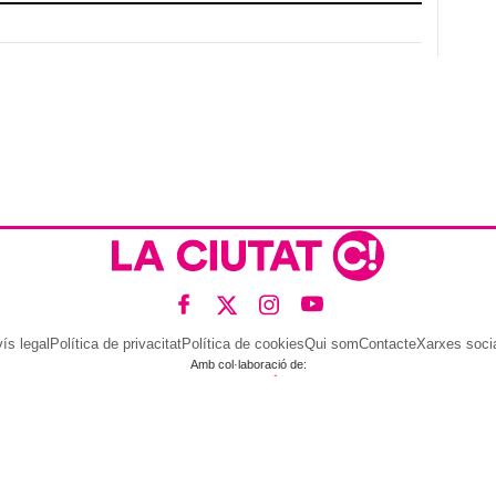
ís legal
Política de privacitat
Política de cookies
Qui som
Contacte
Xarxes soci
Amb col·laboració de: