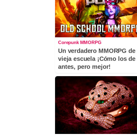
Corepunk MMORPG
Un verdadero MMORPG de 
vieja escuela ¡Cómo los de
antes, pero mejor!